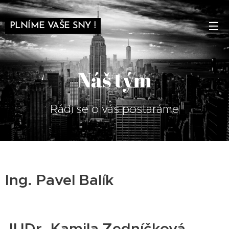
PLNÍME VAŠE SNY !
Náš tým
Rádi se o vás postaráme
Ing. Pavel Balík
JUDr. Kamila Zedníčková