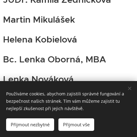
Martin Mikulášek
Helena Kobielová
Bc. Lenka Oborná, MBA
Lenka Nováková
Používáme cookies, abychom zajistili správné fungování a
bezpečnost našich stránek. Tím vám můžeme zajistit tu
nejlepší zkušenost při jejich návštěvě.
Přijmout nezbytné
Přijmout vše
Cookies